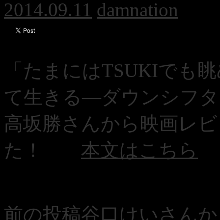
2014.09.11
damnation
「たまにはTSUKIでも
て生きる―ダウンシフタ
高坂勝さんから映画レビ
た！
本文はこちら
投
前の投稿
谷口けいさんか