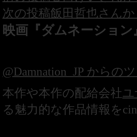
稿
次の投稿
飯田哲也さんか
ナ
ビ
映画『ダムネーション』 –
ゲ
ー
シ
ョ
@Damnation_JP から
ン
本作や本作の配給会社
ユ
る魅力的な作品情報をci