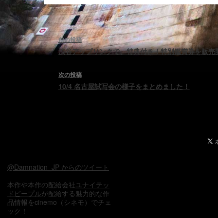
投
前の投稿
稿
渋谷アップリンクで、特典付き！特別鑑賞券を販売
ナ
次の投稿
10/4 名古屋試写会の様子をまとめました！
ビ
ゲ
ー
シ
ョ
@Damnation_JP からのツイート
ン
本作や本作の配給会社
ユナイテッ
ドピープル
が配給する魅力的な作
品情報をcinemo（シネモ）でチェ
ック！