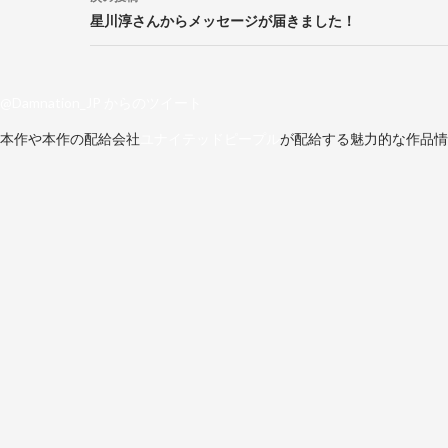
ビ
星川淳さんからメッセージが届きました！
ゲ
ー
@Damnation_JP からのツイート
シ
本作や本作の配給会社
ユナイテッドピープル
が配給する魅力的な作品情報
ョ
ン