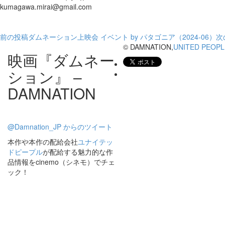
kumagawa.mirai@gmail.com
投
前の投稿
ダムネーション上映会 イベント by パタゴニア（2024-06）
次
© DAMNATION,
UNITED PEOPL
稿
映画『ダムネー
ション』 –
ナ
DAMNATION
ビ
ゲ
@Damnation_JP からのツイート
ー
本作や本作の配給会社
ユナイテッ
シ
ドピープル
が配給する魅力的な作
品情報をcinemo（シネモ）でチェ
ョ
ック！
ン