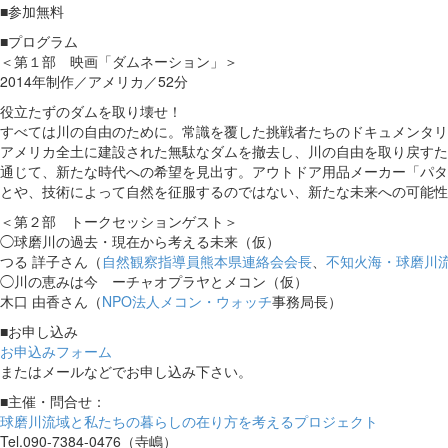
■参加無料
■プログラム
＜第１部 映画「ダムネーション」＞
2014年制作／アメリカ／52分
役立たずのダムを取り壊せ！
すべては川の自由のために。常識を覆した挑戦者たちのドキュメンタリ
アメリカ全土に建設された無駄なダムを撤去し、川の自由を取り戻すた
通じて、新たな時代への希望を見出す。アウトドア用品メーカー「パタ
とや、技術によって自然を征服するのではない、新たな未来への可能性
＜第２部 トークセッションゲスト＞
◯球磨川の過去・現在から考える未来（仮）
つる 詳子さん（
自然観察指導員熊本県連絡会会長
、
不知火海・球磨川
◯川の恵みは今 ーチャオプラヤとメコン（仮）
木口 由香さん（
NPO法人メコン・ウォッチ
事務局長）
■お申し込み
お申込みフォーム
またはメールなどでお申し込み下さい。
■主催・問合せ：
球磨川流域と私たちの暮らしの在り方を考えるプロジェクト
Tel.090-7384-0476（寺嶋）