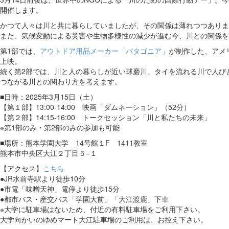
開催します。
かつて人々は川と共に暮らしていましたが、その関係は薄れつつありま
また、気候変動による災害や生物多様性の減少が進む今、川との関係を
第1部では、
アウトドア用品メーカー「パタゴニア」
が制作した、アメ
上映。
続く第2部では、川と人の暮らしが近い球磨川、タイを流れる川で人び
つながる川との関わり方を考えます。
■日時：2025年3月15日（土）
【第１部】13:00-14:00 映画「ダムネーション」（52分）
【第２部】14:15-16:00 トークセッション「川と私たちの未来」
※第1部のみ・第2部のみの参加も可能
■場所：熊本学園大学 14号館１F 1411教室
熊本市中央区大江２丁目５−１
【アクセス】
こちら
●JR水前寺駅より徒歩10分
●市電「味噌天神」電停より徒歩15分
●都市バス・産交バス「学園大前」「大江渡鹿」下車
※大学に駐車場はないため、付近の有料駐車場をご利用下さい。
大学向かいのゆめマート大江駐車場のご利用は、お控え下さい。