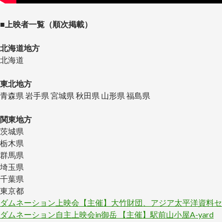
■上映者一覧（順次掲載）
北海道地方
北海道
東北地方
青森県 岩手県 宮城県 秋田県 山形県 福島県
関東地方
茨城県
栃木県
群馬県
埼玉県
千葉県
東京都
ダムネーション上映会【主催】大竹財団、アジア太平洋資料セ
ダムネーション自主上映会in御岳 【主催】駅前山小屋A-yard