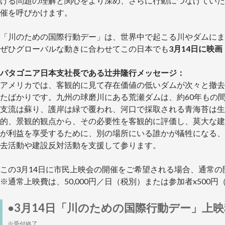
ける問題の理解と関心をより深め、さらに行動につなげていた
催を呼びかけます。
「川のための国際行動デー」は、世界中で起こる川やダムにま
ぜひグローバルな動きに合わせてこの日本でも
3月14日に映
パタゴニア日本支社長である辻井隆行メッセージ：
アメリカでは、客観的に見て存在価値の低いダムが次々と撤去
たばかりです。九州の球磨川にある荒瀬ダムは、約60年もの
支流は蘇り、護岸は緑で覆われ、河口で採取される青海苔は生
的、景観的観点から、その必要性を客観的に評価し、莫大な建
が利益を享受するために、別の場所にいる誰かが犠牲になる、
去活動や建設反対活動を支援して参ります。
この3月14日に市民上映会の開催をご希望される場合、通常
※通常上映費は、50,000円／日（税別）または参加者x500
●3月14日「川のための国際行動デー」上
※受付終了