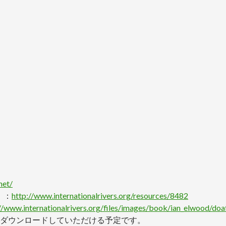
net/
語）：
http://www.internationalrivers.org/resources/8482
//www.internationalrivers.org/files/images/book/ian_elwood/doa
ダウンロードしていただける予定です。